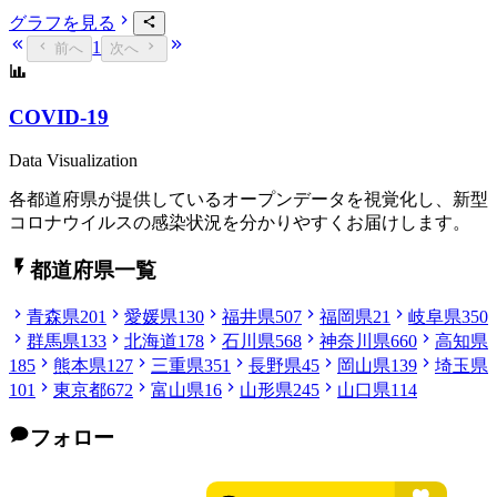
グラフを見る
1
前へ
次へ
COVID-19
Data Visualization
各都道府県が提供しているオープンデータを視覚化し、新型
コロナウイルスの感染状況を分かりやすくお届けします。
都道府県一覧
青森県
201
愛媛県
130
福井県
507
福岡県
21
岐阜県
350
群馬県
133
北海道
178
石川県
568
神奈川県
660
高知県
185
熊本県
127
三重県
351
長野県
45
岡山県
139
埼玉県
101
東京都
672
富山県
16
山形県
245
山口県
114
フォロー