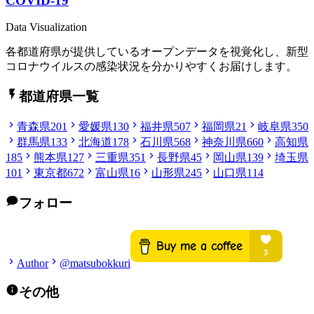
COVID-19
Data Visualization
各都道府県が提供しているオープンデータを視覚化し、新型
コロナウイルスの感染状況を分かりやすくお届けします。
都道府県一覧
青森県
201
愛媛県
130
福井県
507
福岡県
21
岐阜県
350
群馬県
133
北海道
178
石川県
568
神奈川県
660
高知県
185
熊本県
127
三重県
351
長野県
45
岡山県
139
埼玉県
101
東京都
672
富山県
16
山形県
245
山口県
114
フォロー
Author
@matsubokkuri
その他