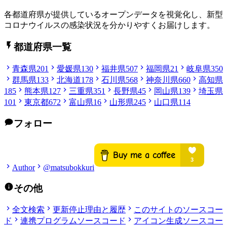
各都道府県が提供しているオープンデータを視覚化し、新型
コロナウイルスの感染状況を分かりやすくお届けします。
都道府県一覧
青森県
201
愛媛県
130
福井県
507
福岡県
21
岐阜県
350
群馬県
133
北海道
178
石川県
568
神奈川県
660
高知県
185
熊本県
127
三重県
351
長野県
45
岡山県
139
埼玉県
101
東京都
672
富山県
16
山形県
245
山口県
114
フォロー
Author
@matsubokkuri
その他
全文検索
更新停止理由と履歴
このサイトのソースコー
ド
連携プログラムソースコード
アイコン生成ソースコー