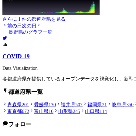
さらに 1 件の都道府県を見る
前の日
次の日
← 長野県のグラフ一覧
COVID-19
Data Visualization
各都道府県が提供しているオープンデータを視覚化し、新型
都道府県一覧
青森県
201
愛媛県
130
福井県
507
福岡県
21
岐阜県
350
東京都
672
富山県
16
山形県
245
山口県
114
フォロー