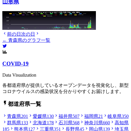
山形県
前の日
次の日
← 青森県のグラフ一覧
COVID-19
Data Visualization
各都道府県が提供しているオープンデータを視覚化し、新型
コロナウイルスの感染状況を分かりやすくお届けします。
都道府県一覧
青森県
201
愛媛県
130
福井県
507
福岡県
21
岐阜県
350
群馬県
133
北海道
178
石川県
568
神奈川県
660
高知県
185
熊本県
127
三重県
351
長野県
45
岡山県
139
埼玉県