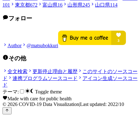
101
東京都
672
富山県
16
山形県
245
山口県
114
フォロー
Author
@matsubokkuri
その他
全文検索
更新停止理由と履歴
このサイトのソースコー
ド
連携プログラムソースコード
アイコン生成ソースコー
ド
テーマ:
Toggle theme
Made with care for public health
© 2026 COVID-19 Data Visualization
|
Last updated: 2022/10