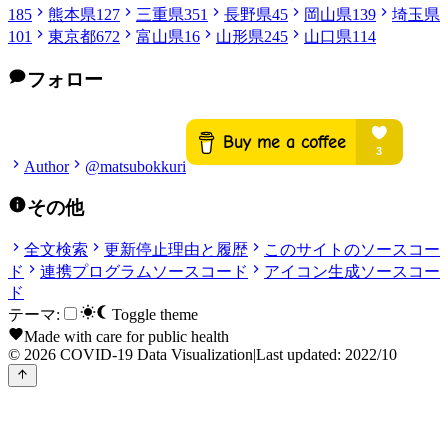
185
熊本県
127
三重県
351
長野県
45
岡山県
139
埼玉県
101
東京都
672
富山県
16
山形県
245
山口県
114
フォロー
Author
@matsubokkuri
その他
全文検索
更新停止理由と履歴
このサイトのソースコー
ド
連携プログラムソースコード
アイコン生成ソースコー
ド
テーマ:
Toggle theme
Made with care for public health
© 2026 COVID-19 Data Visualization
|
Last updated: 2022/10