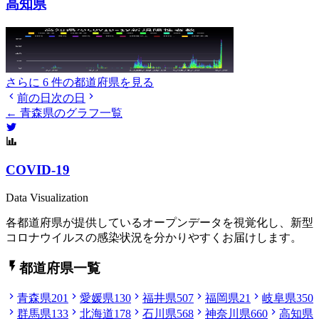
高知県
さらに 6 件の都道府県を見る
前の日
次の日
← 青森県のグラフ一覧
COVID-19
Data Visualization
各都道府県が提供しているオープンデータを視覚化し、新型
コロナウイルスの感染状況を分かりやすくお届けします。
都道府県一覧
青森県
201
愛媛県
130
福井県
507
福岡県
21
岐阜県
350
群馬県
133
北海道
178
石川県
568
神奈川県
660
高知県