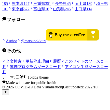
185
熊本県
127
三重県
351
長野県
45
岡山県
139
埼玉県
101
東京都
672
富山県
16
山形県
245
山口県
114
フォロー
Author
@matsubokkuri
その他
全文検索
更新停止理由と履歴
このサイトのソースコー
ド
連携プログラムソースコード
アイコン生成ソースコー
ド
テーマ:
Toggle theme
Made with care for public health
© 2026 COVID-19 Data Visualization
|
Last updated: 2022/10