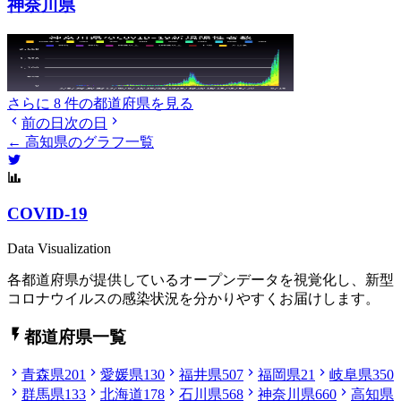
神奈川県
さらに 8 件の都道府県を見る
前の日
次の日
← 高知県のグラフ一覧
COVID-19
Data Visualization
各都道府県が提供しているオープンデータを視覚化し、新型
コロナウイルスの感染状況を分かりやすくお届けします。
都道府県一覧
青森県
201
愛媛県
130
福井県
507
福岡県
21
岐阜県
350
群馬県
133
北海道
178
石川県
568
神奈川県
660
高知県