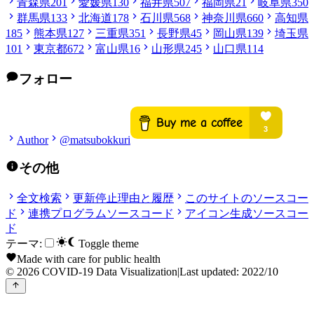
青森県
201
愛媛県
130
福井県
507
福岡県
21
岐阜県
350
群馬県
133
北海道
178
石川県
568
神奈川県
660
高知県
185
熊本県
127
三重県
351
長野県
45
岡山県
139
埼玉県
101
東京都
672
富山県
16
山形県
245
山口県
114
フォロー
Author
@matsubokkuri
その他
全文検索
更新停止理由と履歴
このサイトのソースコー
ド
連携プログラムソースコード
アイコン生成ソースコー
ド
テーマ:
Toggle theme
Made with care for public health
© 2026 COVID-19 Data Visualization
|
Last updated: 2022/10