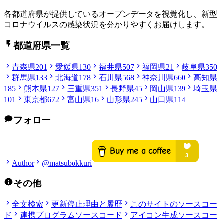
各都道府県が提供しているオープンデータを視覚化し、新型
コロナウイルスの感染状況を分かりやすくお届けします。
都道府県一覧
青森県
201
愛媛県
130
福井県
507
福岡県
21
岐阜県
350
群馬県
133
北海道
178
石川県
568
神奈川県
660
高知県
185
熊本県
127
三重県
351
長野県
45
岡山県
139
埼玉県
101
東京都
672
富山県
16
山形県
245
山口県
114
フォロー
Author
@matsubokkuri
その他
全文検索
更新停止理由と履歴
このサイトのソースコー
ド
連携プログラムソースコード
アイコン生成ソースコー