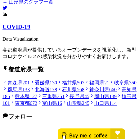
← 山形県のグラフ一覧
COVID-19
Data Visualization
各都道府県が提供しているオープンデータを視覚化し、新型
コロナウイルスの感染状況を分かりやすくお届けします。
都道府県一覧
青森県
201
愛媛県
130
福井県
507
福岡県
21
岐阜県
350
群馬県
133
北海道
178
石川県
568
神奈川県
660
高知県
185
熊本県
127
三重県
351
長野県
45
岡山県
139
埼玉県
101
東京都
672
富山県
16
山形県
245
山口県
114
フォロー