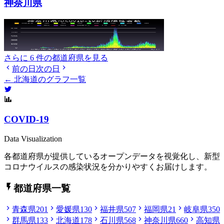
神奈川県
さらに 6 件の都道府県を見る
前の日
次の日
← 北海道のグラフ一覧
COVID-19
Data Visualization
各都道府県が提供しているオープンデータを視覚化し、新型
コロナウイルスの感染状況を分かりやすくお届けします。
都道府県一覧
青森県
201
愛媛県
130
福井県
507
福岡県
21
岐阜県
350
群馬県
133
北海道
178
石川県
568
神奈川県
660
高知県