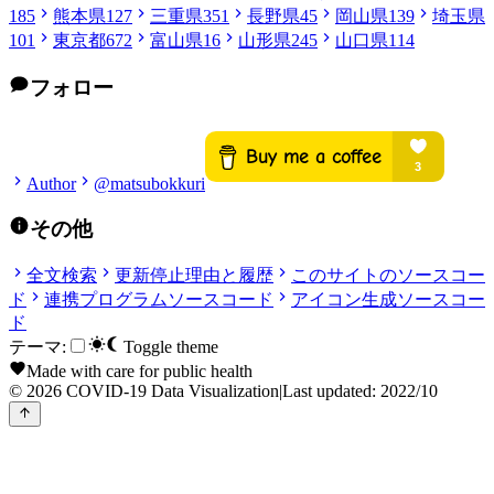
185
熊本県
127
三重県
351
長野県
45
岡山県
139
埼玉県
101
東京都
672
富山県
16
山形県
245
山口県
114
フォロー
Author
@matsubokkuri
その他
全文検索
更新停止理由と履歴
このサイトのソースコー
ド
連携プログラムソースコード
アイコン生成ソースコー
ド
テーマ:
Toggle theme
Made with care for public health
© 2026 COVID-19 Data Visualization
|
Last updated: 2022/10