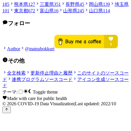
185
熊本県
127
三重県
351
長野県
45
岡山県
139
埼玉県
101
東京都
672
富山県
16
山形県
245
山口県
114
フォロー
Author
@matsubokkuri
その他
全文検索
更新停止理由と履歴
このサイトのソースコー
ド
連携プログラムソースコード
アイコン生成ソースコー
ド
テーマ:
Toggle theme
Made with care for public health
© 2026 COVID-19 Data Visualization
|
Last updated: 2022/10