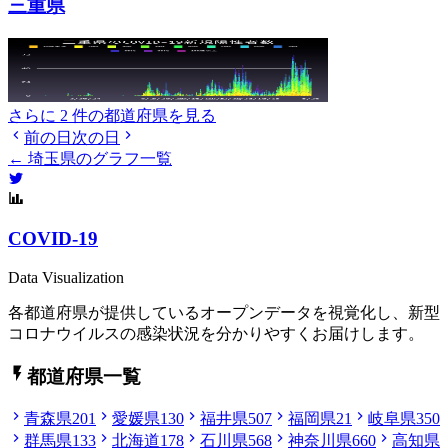
三重県
さらに 2 件の都道府県を見る
前の日
次の日
← 埼玉県のグラフ一覧
COVID-19
Data Visualization
各都道府県が提供しているオープンデータを視覚化し、新型
コロナウイルスの感染状況を分かりやすくお届けします。
都道府県一覧
青森県
201
愛媛県
130
福井県
507
福岡県
21
岐阜県
350
群馬県
133
北海道
178
石川県
568
神奈川県
660
高知県