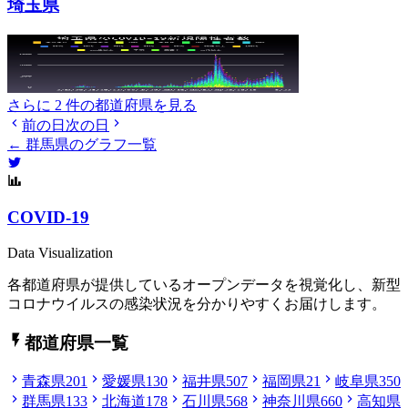
埼玉県
さらに 2 件の都道府県を見る
前の日
次の日
← 群馬県のグラフ一覧
COVID-19
Data Visualization
各都道府県が提供しているオープンデータを視覚化し、新型
コロナウイルスの感染状況を分かりやすくお届けします。
都道府県一覧
青森県
201
愛媛県
130
福井県
507
福岡県
21
岐阜県
350
群馬県
133
北海道
178
石川県
568
神奈川県
660
高知県