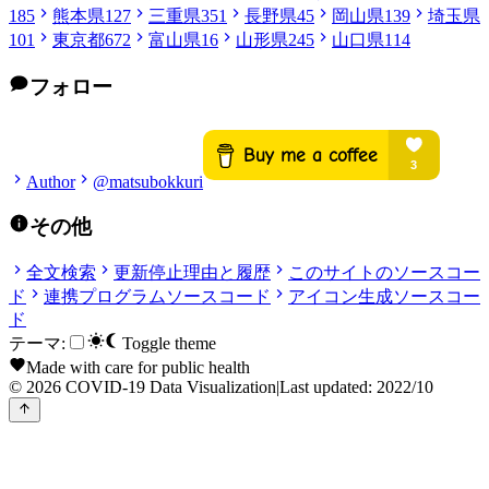
185
熊本県
127
三重県
351
長野県
45
岡山県
139
埼玉県
101
東京都
672
富山県
16
山形県
245
山口県
114
フォロー
Author
@matsubokkuri
その他
全文検索
更新停止理由と履歴
このサイトのソースコー
ド
連携プログラムソースコード
アイコン生成ソースコー
ド
テーマ:
Toggle theme
Made with care for public health
© 2026 COVID-19 Data Visualization
|
Last updated: 2022/10