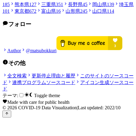
185
熊本県
127
三重県
351
長野県
45
岡山県
139
埼玉県
101
東京都
672
富山県
16
山形県
245
山口県
114
フォロー
Author
@matsubokkuri
その他
全文検索
更新停止理由と履歴
このサイトのソースコー
ド
連携プログラムソースコード
アイコン生成ソースコー
ド
テーマ:
Toggle theme
Made with care for public health
© 2026 COVID-19 Data Visualization
|
Last updated: 2022/10