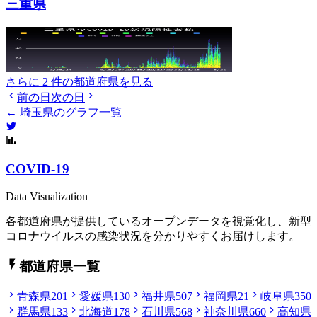
三重県
さらに 2 件の都道府県を見る
前の日
次の日
← 埼玉県のグラフ一覧
COVID-19
Data Visualization
各都道府県が提供しているオープンデータを視覚化し、新型
コロナウイルスの感染状況を分かりやすくお届けします。
都道府県一覧
青森県
201
愛媛県
130
福井県
507
福岡県
21
岐阜県
350
群馬県
133
北海道
178
石川県
568
神奈川県
660
高知県