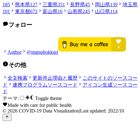
185
熊本県
127
三重県
351
長野県
45
岡山県
139
埼玉県
101
東京都
672
富山県
16
山形県
245
山口県
114
フォロー
Author
@matsubokkuri
その他
全文検索
更新停止理由と履歴
このサイトのソースコー
ド
連携プログラムソースコード
アイコン生成ソースコー
ド
テーマ:
Toggle theme
Made with care for public health
© 2026 COVID-19 Data Visualization
|
Last updated: 2022/10