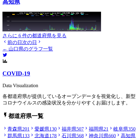
高知県
さらに 6 件の都道府県を見る
前の日
次の日
← 山口県のグラフ一覧
COVID-19
Data Visualization
各都道府県が提供しているオープンデータを視覚化し、新型
コロナウイルスの感染状況を分かりやすくお届けします。
都道府県一覧
青森県
201
愛媛県
130
福井県
507
福岡県
21
岐阜県
350
群馬県
133
北海道
178
石川県
568
神奈川県
660
高知県