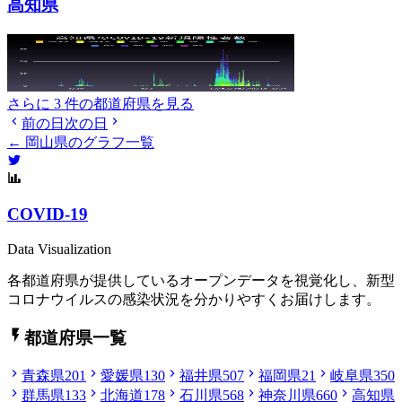
高知県
さらに 3 件の都道府県を見る
前の日
次の日
← 岡山県のグラフ一覧
COVID-19
Data Visualization
各都道府県が提供しているオープンデータを視覚化し、新型
コロナウイルスの感染状況を分かりやすくお届けします。
都道府県一覧
青森県
201
愛媛県
130
福井県
507
福岡県
21
岐阜県
350
群馬県
133
北海道
178
石川県
568
神奈川県
660
高知県