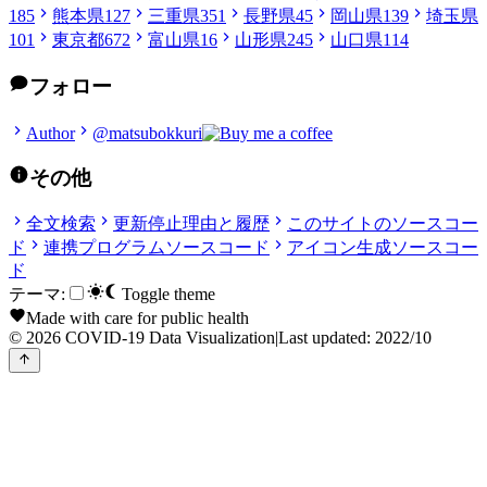
185
熊本県
127
三重県
351
長野県
45
岡山県
139
埼玉県
101
東京都
672
富山県
16
山形県
245
山口県
114
フォロー
Author
@matsubokkuri
その他
全文検索
更新停止理由と履歴
このサイトのソースコー
ド
連携プログラムソースコード
アイコン生成ソースコー
ド
テーマ:
Toggle theme
Made with care for public health
© 2026 COVID-19 Data Visualization
|
Last updated: 2022/10